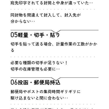
宛先印字されてる封筒と中身が
違っていた‥
同封物を間違えて封入して、
封入先が
分からない‥
05
軽量・切手・貼り
切手を貼って送る場合、
計量作業の工数がかか
る
必要な種類の切手が足りない！
切手の在庫管理も必要に‥
06
投函・郵便局持込
郵便局やポストの集荷時間
ギリギリに
駆け込まないと
間に合わない‥