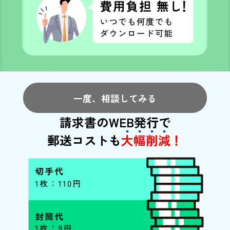
一度、相談してみる
請求書のWEB発行で
郵送コストも
大
幅
削
減
！