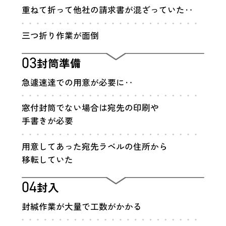
重ねて折って他社の請求書が
混ざっていた‥
三つ折り作業が面倒
03
封筒準備
急遽速達での用意が必要に‥
窓付封筒でない場合は宛先の
印刷や
手書きが必要
用意してあった宛先ラベルの
住所から
移転していた
04
封入
封緘作業が大量で工数がかかる