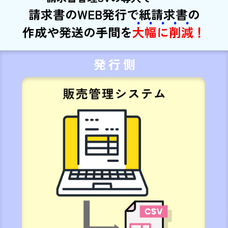
請求書のWEB発行で紙請求書の
作成や発送の手間を
大
幅
に
削
減
！