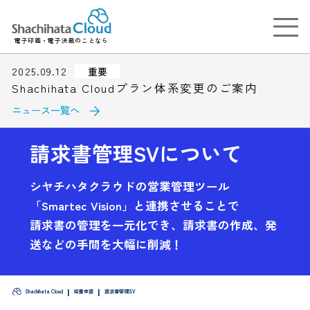
電子印鑑・電子決裁のことなら
2025.09.12
重要
Shachihata Cloudプラン体系変更のご案内
ニュース一覧へ
請求書管理SVについて
シヤチハタクラウドの営業管理ツール
「Smartec Vision」と連携させることで
請求書の管理を一元化でき、請求書の作成、発
送などの手間を大幅に削減！
Shachihata Cloud
経費申請
請求書管理SV