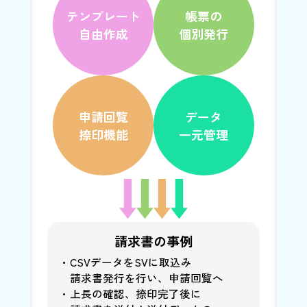
テンプレート
帳票の
自由作成
個別発行
申請回覧
データ
捺印機能
一元管理
請求書の事例
・
CSVデータをSVに取込み
請求書発行を行い、申請回覧へ
・
上長の確認、捺印完了後に