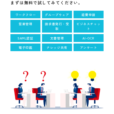
まずは無料で試してみてください。
ワークフロー
グループウェア
経費申請
営業管理
請求書発行・受
ビジネスチャッ
取
ト
SAML認証
文書管理
AI-OCR
電子印鑑
ナレッジ共有
アンケート