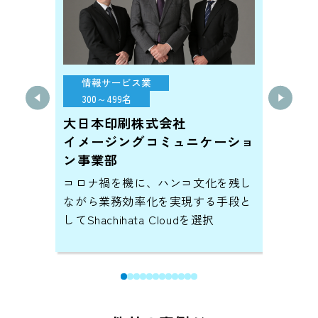
情報サービス業
官
300～499名
10
大日本印刷株式会社
江戸
イメージングコミュニケーショ
ジタル
都内
ン事業部
ハン
使い分
コロナ禍を機に、ハンコ文化を残し
て
ながら業務効率化を実現する手段と
業務
してShachihata Cloudを選択
現