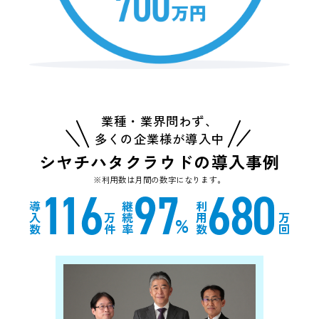
業種・業界問わず、
多くの企業様が導入中
シヤチハタクラウドの導入事例
※利用数は月間の数字になります。
1
1
6
97
680
導
継
利
入
万
続
用
万
%
数
件
率
数
回