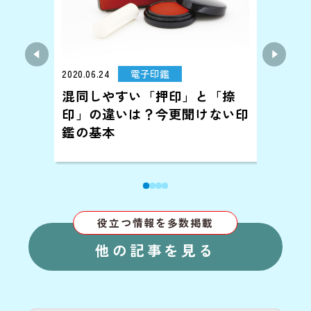
2020.06.24
電子印鑑
2020.0
ロー
混同しやすい「押印」と「捺
電子
選！
印」の違いは？今更聞けない印
とは
！
鑑の基本
で無
役立つ情報を多数掲載
他の記事を見る