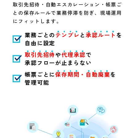
取引先招待・自動エスカレーション・帳票ご
との保存ルールで業務停滞を防ぎ、現場運用
にフィットします。
業務ごとの
テ
ン
プ
レ
と
承
認
ル
ー
ト
を
自由に設定
取
引
先
招
待
や
代
理
承
認
で
承認フローが止まらない
帳票ごとに
保
存
期
間
・
自
動
廃
棄
を
管理可能