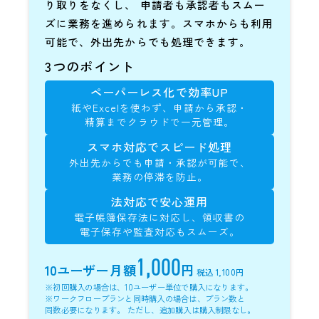
り取りをなくし、
申請者も承認者もスムー
ズに業務を進められます。スマホからも利用
可能で、外出先からでも処理できます。
3つのポイント
ペーパーレス化で効率UP
紙やExcelを使わず、
申請から承認・
精算まで
クラウドで一元管理。
スマホ対応でスピード処理
外出先からでも
申請・承認が可能で、
業務の停滞を防止。
法対応で安心運用
電子帳簿保存法に対応し、
領収書の
電子保存や
監査対応もスムーズ。
1,000
10ユーザー
月額
円
税込 1,100円
※初回購入の場合は、10ユーザー単位で購入になります。
※ワークフロープランと同時購入の場合は、プラン数と
同数必要になります。 ただし、追加購入は購入制限なし。