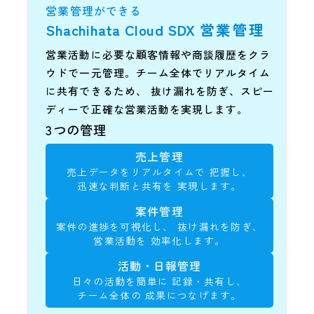
営業管理ができる
Shachihata Cloud SDX
営業管理
営業活動に必要な顧客情報や商談履歴をクラ
ウドで一元管理。チーム全体でリアルタイム
に共有できるため、
抜け漏れを防ぎ、スピー
ディーで正確な営業活動を実現します。
3つの管理
売上管理
売上データをリアルタイムで
把握し、
迅速な判断と共有を
実現します。
案件管理
案件の進捗を可視化し、
抜け漏れを防ぎ、
営業活動を
効率化します。
活動・日報管理
日々の活動を簡単に
記録・共有し、
チーム全体の
成果につなげます。