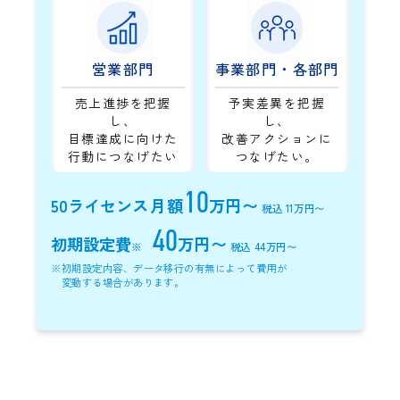
営業部門
事業部門・各部門
売上進捗を把握
予実差異を把握
し、
し、
目標達成に向けた
改善アクションに
行動につなげたい
つなげたい。
10
50ライセンス
月額
万円〜
税込 11万円〜
40
初期設定費
万円〜
※
税込 44万円〜
※
初期設定内容、データ移行の有無によって費用が
変動する場合があります。