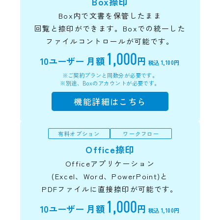
Box捺印
Box内で文書を保管したまま
回覧と捺印ができます。Boxでの統一した
ファイルコントロールが可能です。
1,000
10ユーザー
月額
円
税込 1,100円
※ご契約プランと同数分が必要です。
※別途、Boxのアカウントが必要です。
機能詳細はこちら
有料オプション
ワークフロー
Office捺印
Officeアプリケーション
(Excel、Word、PowerPoint)と
PDFファイルに直接捺印が可能です。
1,000
10ユーザー
月額
円
税込 1,100円