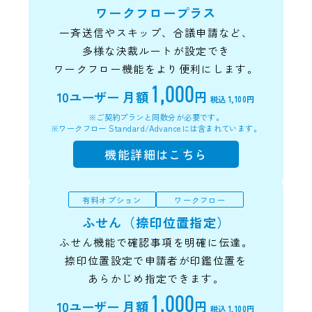
ワークフロープラス
一斉送信やスキップ、合議申請など、
多様な決裁ルートが設定でき
ワークフロー機能をより便利にします。
1,000
10ユーザー
月額
円
税込 1,100円
※ご契約プランと同数分が必要です。
※ワークフロー Standard/Advanceには含まれています。
機能詳細はこちら
有料オプション
ワークフロー
ふせん（捺印位置指定）
ふせん機能で確認事項を明確に伝達。
捺印位置設定で申請者が印鑑位置を
あらかじめ指定できます。
1,000
10ユーザー
月額
円
税込 1,100円