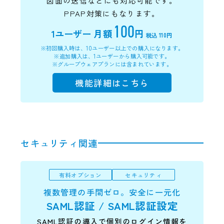
図面の送信などにも対応可能です。
PPAP対策にもなります。
100
1ユーザー
月額
円
税込 110円
※初回購入時は、10ユーザー以上での購入になります。
※追加購入は、1ユーザーから購入可能です。
※グループウェアプランには含まれています。
機能詳細はこちら
セキュリティ関連
有料オプション
セキュリティ
複数管理の手間ゼロ。安全に一元化
SAML認証 / SAML認証設定
SAML認証の導入で個別のログイン情報を