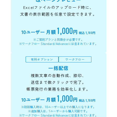
Excelファイルのアップロード時に、
文書の表示範囲を任意で設定できます。
1,000
10ユーザー
月額
円
税込 1,100円
※ご契約プランと同数分が必要です。
※ワークフロー Standard/Advanceには含まれています。
有料オプション
ワークフロー
一括配信
複数文章の自動作成、捺印、
送信まで数クリックで完了。
帳票発行の業務を効率化します。
1,000
10ユーザー
月額
円
税込 1,100円
※初回購入時は、10ユーザー以上での購入になります。
※追加購入は、1ユーザーから購入可能です。
※ワークフロー Standard/Advanceには含まれています。