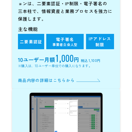
ョンは、二要素認証・IP制限・電子署名の
三本柱で、情報資産と業務プロセスを強力に
保護します。
主な機能
IPアドレス
電子署名
二要素認証
制限
事業者立会人型
1,000
10ユーザー
月額
円
税込 1,100円
※購入は、10ユーザー単位での購入になります。
商品内容の詳細はこちらから