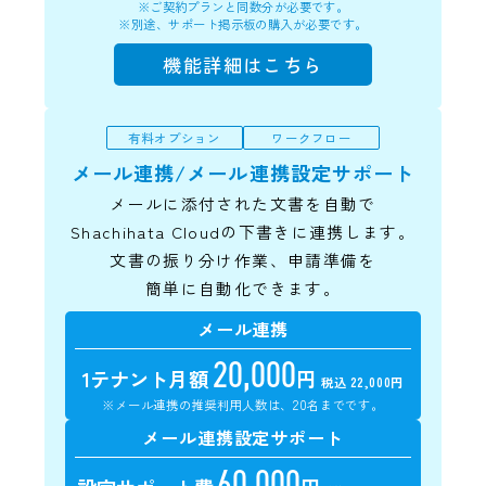
※ご契約プランと同数分が必要です。
※別途、サポート掲示板の購入が必要です。
機能詳細はこちら
有料オプション
ワークフロー
メール連携/メール連携設定サポート
メールに添付された文書を自動で
Shachihata Cloudの下書きに連携します。
文書の振り分け作業、申請準備を
簡単に自動化できます。
メール連携
20,000
1テナント
月額
円
税込 22,000円
※メール連携の推奨利用人数は、20名までです。
メール連携設定サポート
60,000