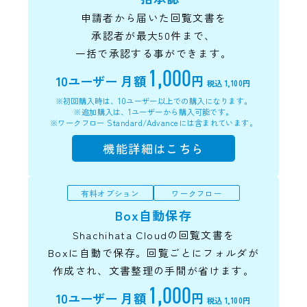
申請者から届いた回覧文書を
承認者が最大50件まで、
一括で承認する事ができます。
1,000
10ユーザー
月額
円
税込 1,100円
※初回購入時は、10ユーザー以上での購入になります。
※追加購入は、1ユーザーから購入可能です。
※ワークフロー Standard/Advanceには含まれています。
機能詳細はこちら
有料オプション
ワークフロー
Box自動保存
Shachihata Cloudの回覧文書を
Boxに自動で保存。回覧ごとにフォルダが
作成され、文書整理の手間が省けます。
1,000
10ユーザー
月額
円
税込 1,100円