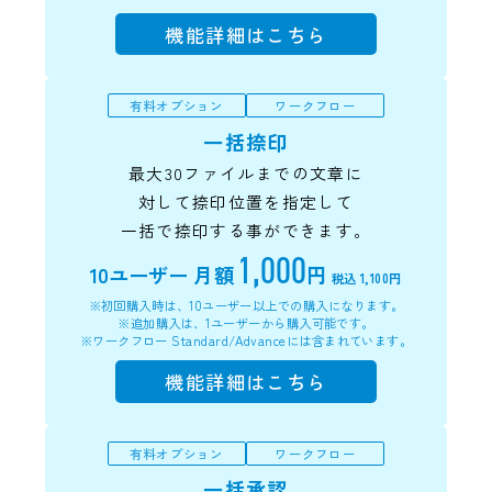
機能詳細はこちら
有料オプション
ワークフロー
一括捺印
最大30ファイルまでの文章に
対して捺印位置を指定して
一括で捺印する事ができます。
1,000
10ユーザー
月額
円
税込 1,100円
※初回購入時は、10ユーザー以上での購入になります。
※追加購入は、1ユーザーから購入可能です。
※ワークフロー Standard/Advanceには含まれています。
機能詳細はこちら
有料オプション
ワークフロー
一括承認