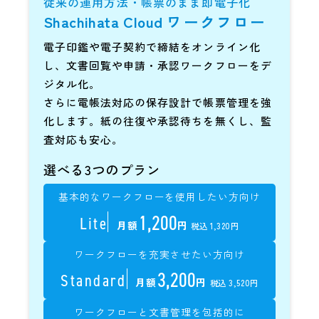
従来の運用方法・帳票のまま即電子化
Shachihata Cloud
ワークフロー
電子印鑑や電子契約で締結をオンライン化
し、文書回覧や申請・承認ワークフローをデ
ジタル化。
さらに電帳法対応の保存設計で帳票管理を強
化します。紙の往復や承認待ちを無くし、監
査対応も安心。
選べる3つのプラン
基本的なワークフローを使用したい方向け
1,200
Lite
月額
円
税込 1,320円
ワークフローを充実させたい方向け
3,200
Standard
月額
円
税込 3,520円
ワークフローと文書管理を包括的に