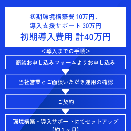
初期環境構築費
10
万円、
導入支援サポート
30
万円
初期導入費用 計
40
万円
＜導入までの手順＞
商談お申し込みフォームよりお申し込み
当社営業とご面談いただき運用の確認
ご契約
環境構築・導入サポートにてセットアップ
【約１ヶ月】