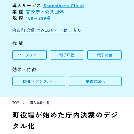
導入サービス
Shachihata Cloud
業 種
官公庁・公共団体
規 模
100～299名
余市町役場 のWEBサイトはこちら
機 能
ワークフロー
電子印鑑
電子決裁
効果・特徴
DX化・デジタル化
業務効率化
TOP
〉
導入事例一覧
町役場が始めた庁内決裁のデジ
タル化