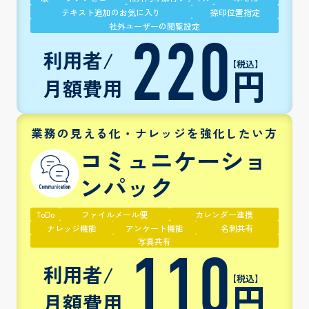
テキスト追加のお気に入り
捺印位置指定
社外ユーザーの閲覧設定
220
利用者/
【税込】
円
月額
費用
業務の見える化・ナレッジを強化したい方
コミュニケーショ
ンパック
ToDo
ファイルメール便
カレンダー連携
ナレッジ機能
アンケート機能
名刺共有
写真共有
110
利用者/
【税込】
円
月額
費用