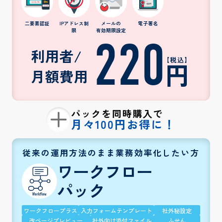
二要素認証
IPアドレス制
メールの
電子署名
限
有効期限設定
220
利用者/
【税込】
円
月額費用
パックを同時購入で
月々100円お得に！
従来の運用方法のまま業務効率化したい方
ワークフロー
パック
ワークフロープラス
入力フォームテンプレート
社外秘設定
改ページプレビュー
社外向け添付ファイル
ふせん