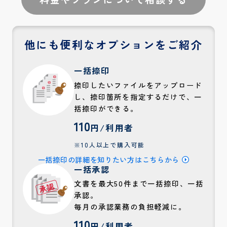
他にも便利なオプションをご紹介
一括捺印
捺印したいファイルをアップロード
し、捺印箇所を指定するだけで、一
括捺印ができる。
110
円/利用者
※10人以上で購入可能
一括捺印の詳細を知りたい方はこちらから
一括承認
文書を最大50件まで一括捺印、一括
承認。
毎月の承認業務の負担軽減に。
110
円/利用者