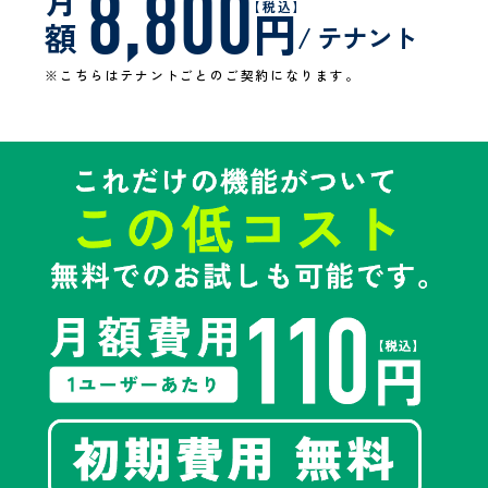
8,800
月
【税込】
円
額
/ テナント
※こちらはテナントごとのご契約になります。