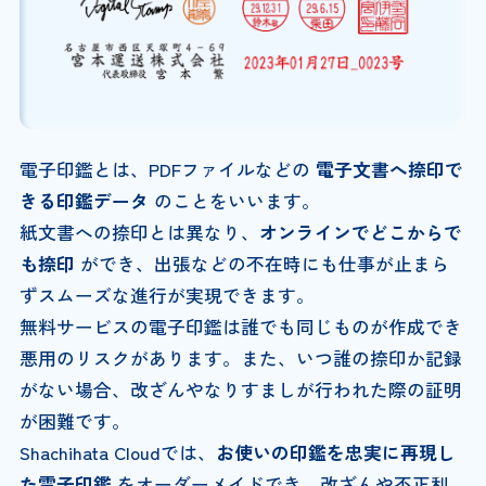
電子印鑑とは、PDFファイルなどの
電子文書へ捺印で
きる印鑑データ
のことをいいます。
紙文書への捺印とは異なり、
オンラインでどこからで
も捺印
ができ、出張などの不在時にも仕事が止まら
ずスムーズな進行が実現できます。
無料サービスの電子印鑑は誰でも同じものが作成でき
悪用のリスクがあります。また、いつ誰の捺印か記録
がない場合、改ざんやなりすましが行われた際の証明
が困難です。
Shachihata Cloudでは、
お使いの印鑑を忠実に再現し
た電子印鑑
をオーダーメイドでき、改ざんや不正利