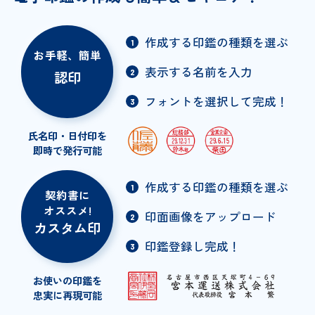
作成する印鑑の種類を選ぶ
1
お手軽、簡単
表示する名前を入力
2
認印
フォントを選択して完成！
3
氏名印・日付印を
即時で発行可能
作成する印鑑の種類を選ぶ
1
契約書に
オススメ!
印面画像をアップロード
2
カスタム印
印鑑登録し完成！
3
お使いの印鑑を
忠実に再現可能