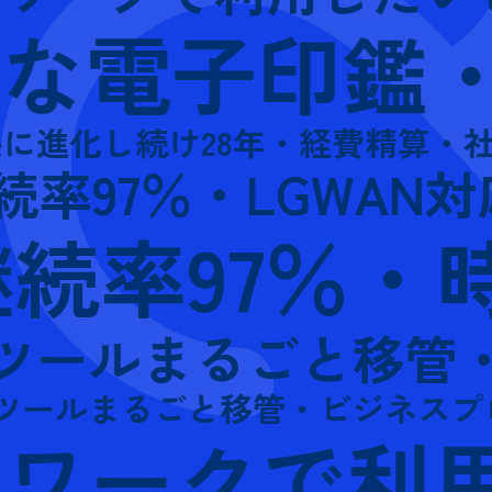
電子印鑑・30
進化し続け28年・経費精算・社内
97％・LGWAN対
率97％・時
ルまるごと移管・ビジ
ルまるごと移管・ビジネスプロセス
ークで利用し