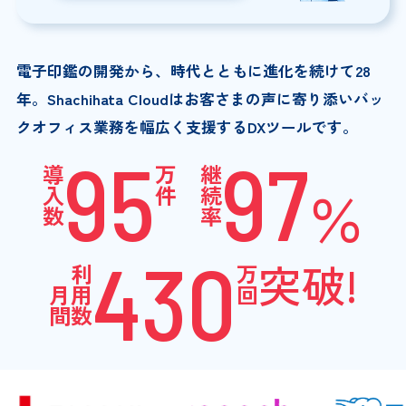
電子印鑑の開発から、時代とともに進化を続けて28
年。
Shachihata Cloudはお客さまの声に寄り添いバッ
クオフィス業務を幅広く支援するDXツールです。
95
97
導
万
継
入
件
続
％
数
率
430
突破!
利
万
月
用
回
間
数