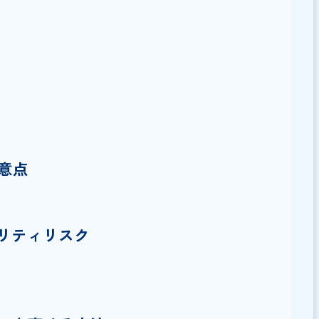
力
ト
の注意点