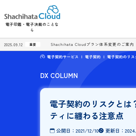
電子印鑑・電子決裁のことな
ら
Shachihata Cloudプラン体系変更
2025.09.12
重要
電子契約サービス
電子契約
電子契
DX COLUMN
電子契約のリスク
ティに纏わる注意