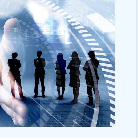
研修
hachihata Cloud