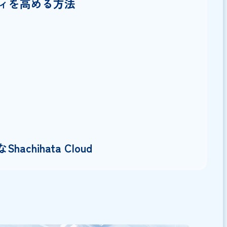
在
キュリティリスク
リティを高める方法
定
導入