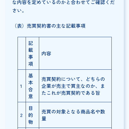
な内容を定めているのかと合わせてご確認くだ
さい。
（表）売買契約書の主な記載事項
記
載
内容
事
項
基
売買契約について、どちらの
本
1
企業が売主で買主なのか、ま
合
たこれが売買契約である旨
意
目
売買の対象となる商品名や数
2
的
量
物