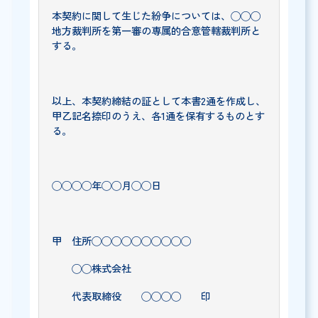
本契約に関して生じた紛争については、◯◯◯
地方裁判所を第一審の専属的合意管轄裁判所と
する。
以上、本契約締結の証として本書2通を作成し、
甲乙記名捺印のうえ、各1通を保有するものとす
る。
◯◯◯◯年◯◯月◯◯日
甲 住所◯◯◯◯◯◯◯◯◯◯
◯◯株式会社
代表取締役 ◯◯◯◯ 印