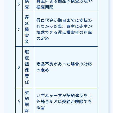
検
買主による商品の検査方法や
6
査
検査期間
遅
仮に代金が期日までに支払わ
延
れなかった際、買主に売主が
7
損
請求できる遅延損害金の利率
害
の定め
金
瑕
疵
担
商品不良があった場合の対応
8
保
の定め
責
任
契
いずれか一方が契約違反をし
約
9
た場合などに契約が解除でき
解
る旨
除