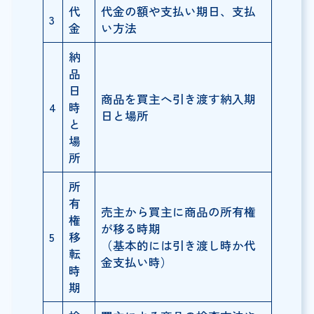
代
代金の額や支払い期日、支払
3
金
い方法
納
品
日
商品を買主へ引き渡す納入期
4
時
日と場所
と
場
所
所
有
売主から買主に商品の所有権
権
が移る時期
5
移
（基本的には引き渡し時か代
転
金支払い時）
時
期