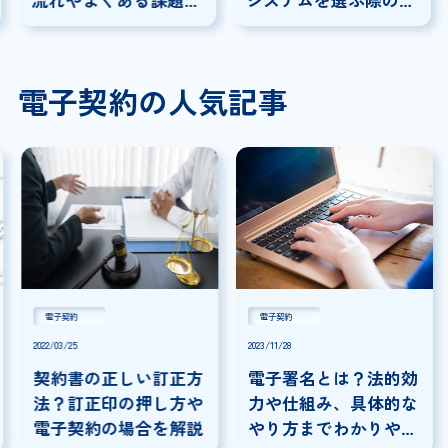
流れやよくある課題に
システムを選ぶ際の注
ついて解説
意点を解説
電子契約の人気記事
電子契約
電子契約
2022/03/25
2023/11/28
契約書の正しい訂正方
電子署名とは？法的効
法？訂正印の押し方や
力や仕組み、具体的な
電子契約の場合を解説
やり方までわかりやす