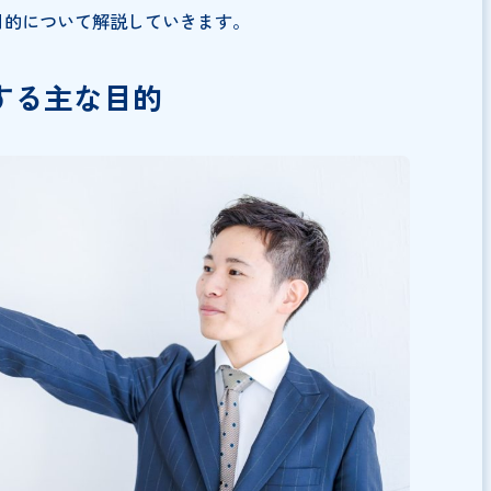
実にするために重要な役割を果たします。具体的には、工
し、双方の権利と義務を明確にすることで、後々のトラブ
。また、万が一、契約不履行や工事の欠陥や不備が発生し
にも、契約書の内容が重要となります。
的な拘束力を持つため、万が一裁判に発展した場合にも、
ます。したがって、契約書の作成においては、細部に至る
上で署名・捺印することが必要です。
る主な目的について解説していきます。
締結する主な目的