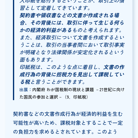
入印紙を貼付するということが、取引上の慣
習として定着してきています。
契約書や領収書などの文書が作成される場
合、その背後には、取引に伴って生じる何ら
かの経済的利益がある
ものと考えられます。
また、経済取引について文書を作成するとい
うことは、取引の当事者間において取引事実
が明確となり法律関係が安定化されるという
面もあります。
印紙税は、このような点に着目し、
文書の作
成行為の背後に担税力を見出して課税してい
る税
と言うことができます。
出展：
内閣府 わが国税制の現状と課題 －21世紀に向け
た国民の参加と選択－（9．印紙税）
契約書などの文書作成行為が経済的利益を生む
可能性が高いため、課税対象とすることで一定
の負担力を求めるとされています。このよう