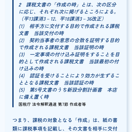
2
課税文書の「作成の時」とは、次の区分
に応じ、それぞれ次に掲げるところによる。
（平13課消3－12、平18課消3－36改正）
(1) 相手方に交付する目的で作成される課税
文書 当該交付の時
(2) 契約当事者の意思の合致を証明する目的
で作成される課税文書 当該証明の時
(3) 一定事項の付け込み証明をすることを目
的として作成される課税文書 当該最初の付
け込みの時
(4) 認証を受けることにより効力が生ずるこ
ととなる課税文書 当該認証の時
(5) 第5号文書のうち新設分割計画書 本店
に備え置く時
国税庁 法令解釈通達 第7節 作成者等
つまり、課税の対象となる「作成」は、紙の書
類に課税事項を記載し、その文書を相手に交付