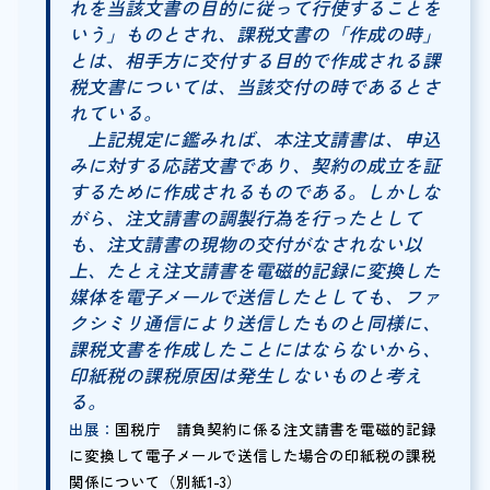
れを当該文書の目的に従って行使することを
いう」ものとされ、課税文書の「作成の時」
とは、相手方に交付する目的で作成される課
税文書については、当該交付の時であるとさ
れている。
上記規定に鑑みれば、本注文請書は、申込
みに対する応諾文書であり、契約の成立を証
するために作成されるものである。しかしな
がら、注文請書の調製行為を行ったとして
も、注文請書の現物の交付がなされない以
上、たとえ注文請書を電磁的記録に変換した
媒体を電子メールで送信したとしても、ファ
クシミリ通信により送信したものと同様に、
課税文書を作成したことにはならないから、
印紙税の課税原因は発生しないものと考え
る。
出展：
国税庁 請負契約に係る注文請書を電磁的記録
に変換して電子メールで送信した場合の印紙税の課税
関係について（別紙1-3）