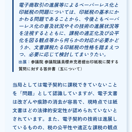
電子商取引の進展等によるペーパーレス化と
印紙税の問題については、印紙税の基本にか
かわる問題であることから、今後ともペーパ
ーレス化の普及状況やその技術の進展状況等
を注視するとともに、課税の適正化及び公平
化を図る観点等から何らかの対応が必要かど
うか、文書課税たる印紙税の性格を踏まえつ
つ、必要に応じて検討してまいりたい。
出展：
参議院 参議院議員櫻井充君提出印紙税に関する
質問に対する答弁書（五について）
当局としては電子契約に課税できていないこと
を「問題」として認識していますが、電子文書
は改ざんや痕跡の消去が容易で、現時点では紙
文書ほどの法律的安定性が認められていないと
されています。また、電子契約の技術は進展し
ているものの、税の公平性や適正な課税の観点