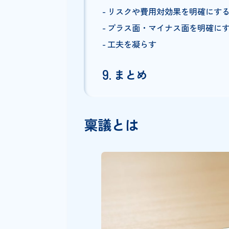
稟議書の構成
稟議の事柄
稟議の目的
稟議の理由
承認を希望する内容
稟議書作成のポイ
背景や経緯を補足する
リスクや費用対効果を明確
プラス面・マイナス面を明
工夫を凝らす