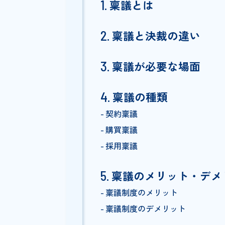
Index
稟議とは
稟議と決裁の違い
稟議が必要な場面
稟議の種類