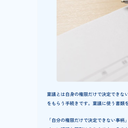
まとめ
稟議とは