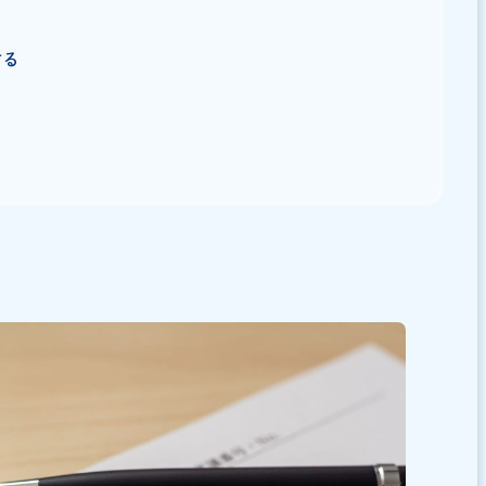
ント
にする
確にする