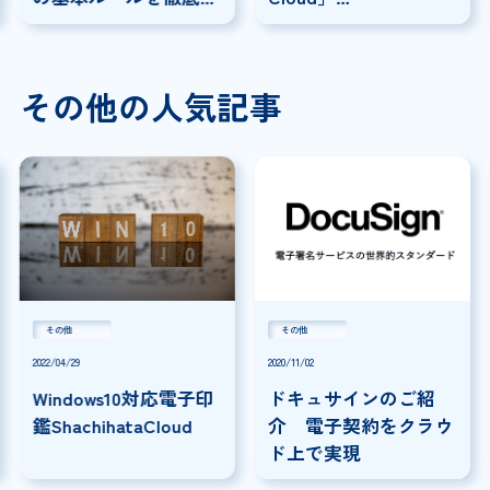
説！
×「SmartDrive」連携
事例
その他の人気記事
その他
その他
2022/04/29
2020/11/02
Windows10対応電子印
ドキュサインのご紹
鑑ShachihataCloud
介 電子契約をクラウ
ド上で実現