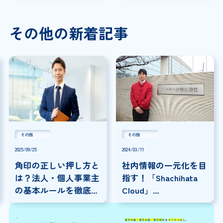
その他の新着記事
その他
その他
2025/09/25
2024/03/11
角印の正しい押し方と
社内情報の一元化を目
は？法人・個人事業主
指す！「Shachihata
の基本ルールを徹底解
Cloud」
説！
×「SmartDrive」連携
事例