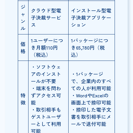
ジ
クラウド型電
インストール型電
ャ
子決裁サービ
子決裁アプリケー
ン
ス
ション
ル
1ユーザーにつ
1パッケージにつ
価
き月額110円
き65,780円（税
格
（税込）
込）
・ソフトウェ
アのインスト
・1パッケージ
ールが不要
で、企業内のすべ
・端末を問わ
ての人が利用可能
特
ずアクセス可
・WordやExcelの
徴
能
画面上で捺印可能
・取引相手も
・捺印した電子文
ゲストユーザ
書を取引相手にメ
ーとして利用
ールで送付可能
可能