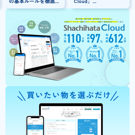
の基本ルールを徹底解
Cloud」
説！
×「SmartDrive」連携
事例