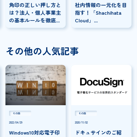
角印の正しい押し方と
社内情報の一元化を目
は？法人・個人事業主
指す！「Shachihata
の基本ルールを徹底解
Cloud」
説！
×「SmartDrive」連携
事例
その他の人気記事
その他
その他
2022/04/29
2020/11/02
Windows10対応電子印
ドキュサインのご紹