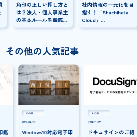
角印の正しい押し方と
社内情報の一元化を目
は？法人・個人事業主
指す！「Shachihata
の基本ルールを徹底解
Cloud」
説！
×「SmartDrive」連携
事例
その他の人気記事
その他
その他
2022/04/29
2020/11/02
Windows10対応電子印
ドキュサインのご紹