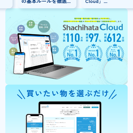
の基本ルールを徹底解
Cloud」
説！
×「SmartDrive」連携
事例