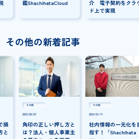
鑑ShachihataCloud
介 電子契約をクラウ
ド上で実現
その他の新着記事
その他
その他
2025/09/25
2024/03/11
角印の正しい押し方と
社内情報の一元化を目
は？法人・個人事業主
指す！「Shachihata