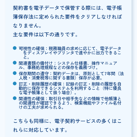
契約書を電子データで保管する際には、電子帳
簿保存法に定められた要件をクリアしなければ
なりません。
主な要件は以下の通りです。
可
視性の確保：税務職員の求めに応じて、電子データ
をディスプレイやプリンタで速やかに出力できるこ
と。
関連書類の備付け：システム仕様書、操作マニュア
ル、事務処理規程などの保存を義務づけ。
保存期間の遵守：契約データは、原則として7年間（法
人税・消費税等に関する書類）保存が必要。
訂正・削除履歴の確保：記録の訂正・削除の履歴を自
動的に保存できるシステムを利用すること（特に優良
な電子帳簿として扱う場合）。
関連性の確保：取引日や相手先などの情報で他帳簿と
の関連性が確認できるよう、検索機能やファイル名付
けの工夫が求められる。
こちらも同様に、電子契約サービスの多くはこ
れらに対応しています。