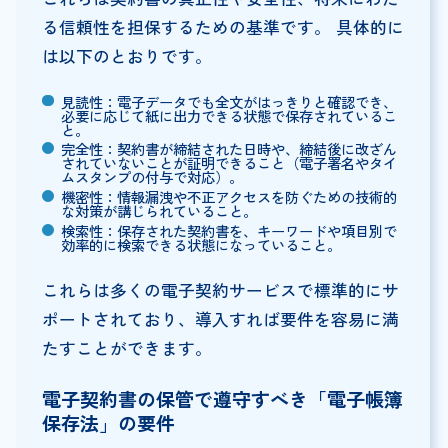
る信頼性を担保するための基準です。 具体的に
は以下のとおりです。
見読性：電子データでも全文がはっきりと確認でき、
必要に応じて紙に出力できる状態で保存されているこ
と。
完全性：契約書が締結された日時や、締結後に改ざん
されていないことが証明できること（電子署名やタイ
ムスタンプの付与で対応）。
機密性：情報漏洩や不正アクセスを防ぐための技術的
な対策が講じられていること。
検索性：保存された契約書を、キーワードや項目別で
効率的に検索できる状態になっていること。
これらは多くの電子契約サービスで標準的にサ
ポートされており、導入すれば要件を容易に満
たすことができます。
電子契約書の保管で遵守すべき「電子帳簿
保存法」の要件