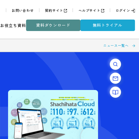
よくある質問
お問い合わせ
契約サイト
ヘルプサイ
資料ダウンロード
無
ミナー
DXコラム
お役立ち資料
目
項目