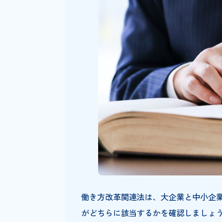
Shachihata Cloud
お悩み
働き方改革法にお