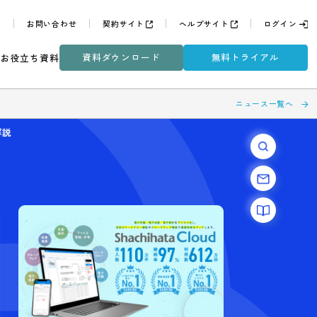
よくある質問
お問い合わせ
契約サイト
ヘルプサイ
資料ダウンロード
無
ミナー
DXコラム
お役立ち資料
税庁の見解から解説
が不