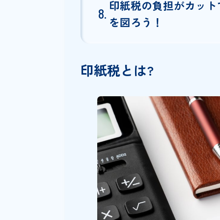
不正防止や改ざん防止につ
【低コストで導入
らShachihata Clo
相手方は無料で捺印できる
非改ざん性を担保！電子署
アクセス権限で柔軟に管理
印紙税の負担がカット
を図ろう！