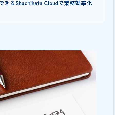
ながる
できる】非改ざん性を担保した電子契約
ud！
！ゲストユーザーの利用方法
名の付与方法
！フォルダの設定方法
できるShachihata Cloudで業務効率