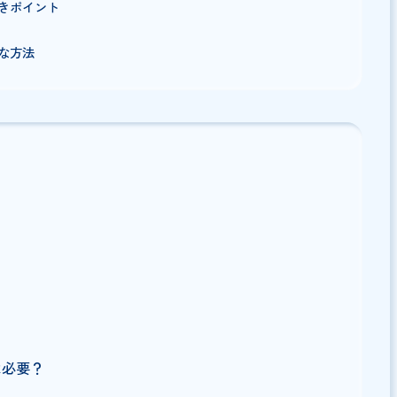
書にかかるのか
い法律的根拠
関する見解
意すべきポイント
具体的な方法