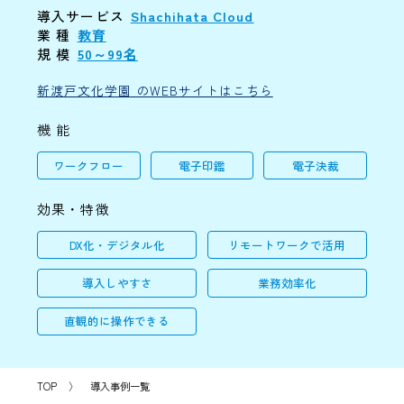
導入サービス
Shachihata Cloud
業 種
教育
規 模
50～99名
新渡戸文化学園 のWEBサイトはこちら
機 能
ワークフロー
電子印鑑
電子決裁
効果・特徴
DX化・デジタル化
リモートワークで活用
導入しやすさ
業務効率化
直観的に操作できる
TOP
〉
導入事例一覧