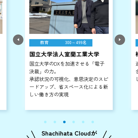
教育
300～499名
国立大学法人室蘭工業大学
国立大学のDXを加速させる「電子
決裁」の力。
承認状況の可視化、意思決定のスピ
ードアップ、省スペース化による新
な
しい働き方の実現
Shachihata Cloudが