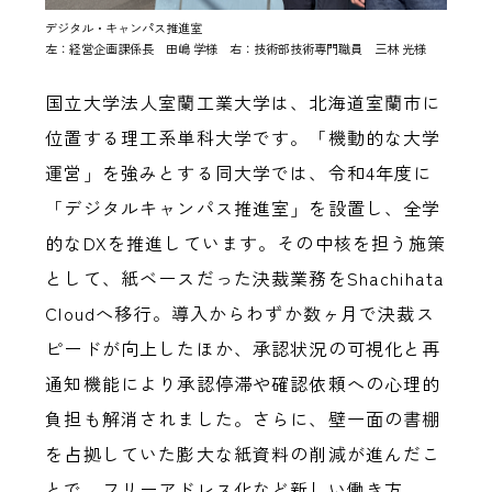
デジタル・キャンパス推進室
左：経営企画課係長 田嶋 学様 右：技術部技術専門職員 三林 光様
国立大学法人室蘭工業大学は、北海道室蘭市に
位置する理工系単科大学です。「機動的な大学
運営」を強みとする同大学では、令和4年度に
「デジタルキャンパス推進室」を設置し、全学
的なDXを推進しています。その中核を担う施策
として、紙ベースだった決裁業務をShachihata
Cloudへ移行。導入からわずか数ヶ月で決裁ス
ピードが向上したほか、承認状況の可視化と再
通知機能により承認停滞や確認依頼への心理的
負担も解消されました。さらに、壁一面の書棚
を占拠していた膨大な紙資料の削減が進んだこ
とで、フリーアドレス化など新しい働き方