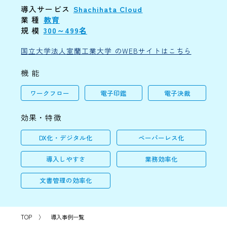
導入サービス
Shachihata Cloud
業 種
教育
規 模
300～499名
国立大学法人室蘭工業大学 のWEBサイトはこちら
機 能
ワークフロー
電子印鑑
電子決裁
効果・特徴
DX化・デジタル化
ペーパーレス化
導入しやすさ
業務効率化
文書管理の効率化
TOP
〉
導入事例一覧