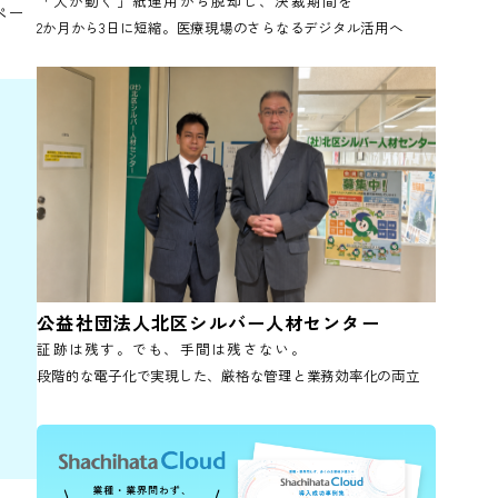
のファイリングさ
がIT化できてい
社会医療法人貞仁会 新札幌ひばり
ー・グループウェ
「人が動く」紙運用から脱却し、決裁期間
力も解消。完全ペー
2か月から3日に短縮。医療現場のさらなるデジタ
公益社団法人北区シルバー人材セン