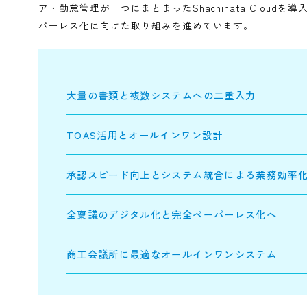
東海商工会議所は、中小企業の経営支援と地域振興
れた書類と複数システムへの二重入力に悩まされる中
ない」というジレンマを抱えていました。昨年8月
ア・勤怠管理が一つにまとまったShachihata 
パーレス化に向けた取り組みを進めています。
大量の書類と複数システムへの二重入力
TOAS活用とオールインワン設計
承認スピード向上とシステム統合による業
全稟議のデジタル化と完全ペーパーレス化