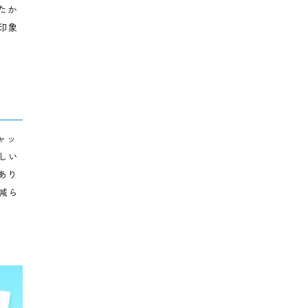
会議資料の印刷が
を超えることもあ
どれだけ購入したか
ているという印象
いう大きなギャッ