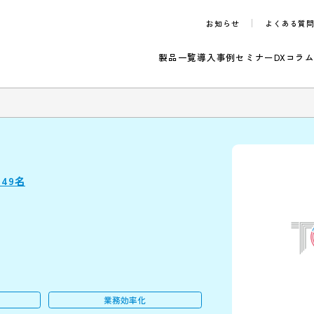
お知らせ
製品一覧
導入事例
セ
のご案内
 模
1～49名
ア