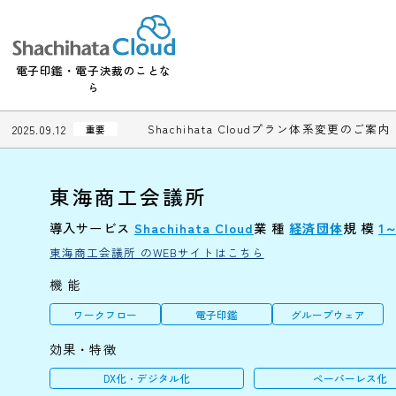
電子印鑑・電子決裁のことな
ら
Shachihata Cloudプラン体系変更
2025.09.12
重要
東海商工会議所
導入サービス
Shachihata Cloud
業 種
経済団体
規
東海商工会議所 のWEBサイトはこちら
機 能
ワークフロー
電子印鑑
グループウェ
効果・特徴