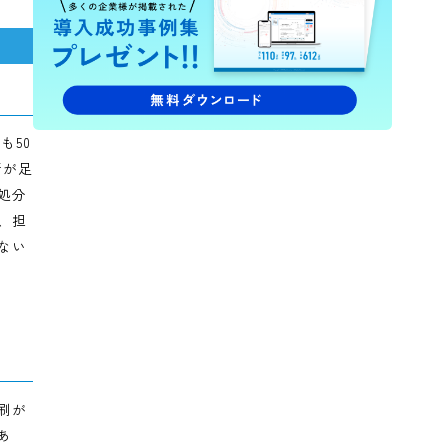
証跡は残す。でも、手間は残さない。
段階的な電子化で実現した、厳格な管理と業務
たり少なくとも50
。常に保管場所が足
を確認せずに処分
ていましたが、担
め、探し出せない