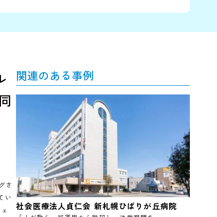
関連のある事例
を。グル
効率化を同