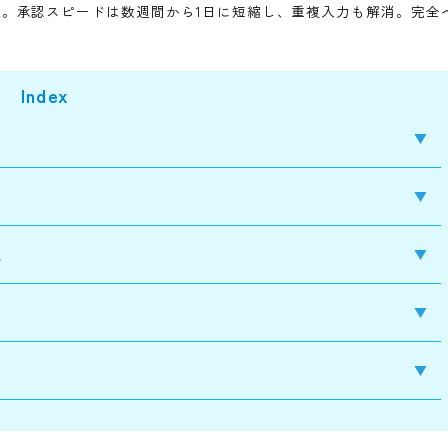
を主な事業とし、地域経済の発展に貢献されています。大量
、「企業のIT化を支援する立場でありながら、自分たち自身
、基幹システムTOASからスムーズに申請でき、ワークフロ
Cloudを導入。承認スピードは数週間から1日に短縮し、重複入
Index
務効率化
へ