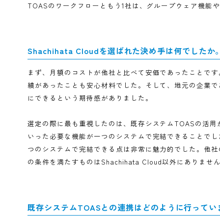
TOAS活用とオールインワン設計
システム導入を検討されたきっかけと、比較
日本商工会議所全体で、IT化、特に会議所のデジ
工会議所が主催する合同展示会に参加しました。そ
問題や、アナログな勤怠管理の課題を解決できるシ
用できることが絶対条件でした。
展示会で何社かお話を伺った中で、最終的にTOASのワー
TOASのワークフローともう1社は、グループウェ
Shachihata Cloudを選ばれた決め手は何