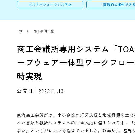
DX化・デジタル化
ペーパー
コストパフォーマンス向上
直観的に操
TOP
〉
導入事例一覧
商工会議所専用システム「
ープウェア一体型ワークフ
時実現
公開日｜2025.11.13