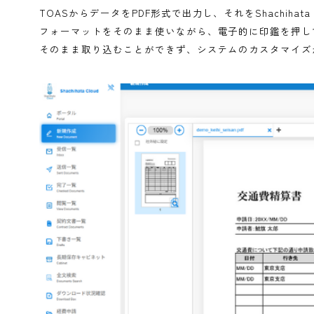
まず、月額のコストが他社と比べて安価であったこ
績があったことも安心材料でした。そして、地元の
にできるという期待感がありました。
選定の際に最も重視したのは、既存システムTOA
いった必要な機能が一つのシステムで完結できるこ
つのシステムで完結できる点は非常に魅力的でした
の条件を満たすものはShachihata Cloud以外に
既存システムTOASとの連携はどのように行
TOASからデータをPDF形式で出力し、それをShac
フォーマットをそのまま使いながら、電子的に印鑑
そのまま取り込むことができず、システムのカスタ