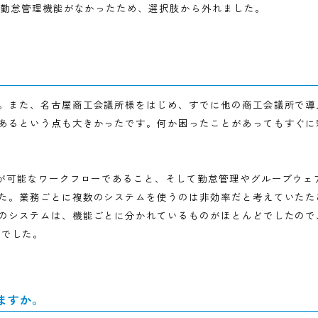
検討のプロセスについて教えてください。
タル化を推進する動きがあったことが大きなきっかけです。そ
こで様々なシステムの担当者からお話を伺い、当所 が抱え
ステムを探すことにしました。その際、既存の基幹システムで
クフロー、Shachihata Cloudともう1社の3社で比較
ア機能や勤怠管理機能がなかったため、選択肢から外れまし
でしたか。