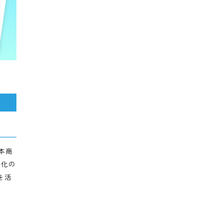
のは非常に難しい
うジレンマがあり
すし、「紙を減ら