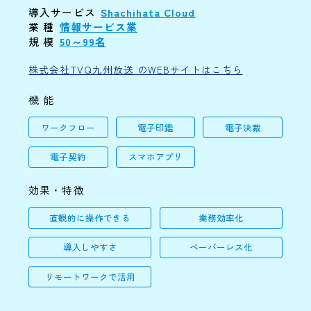
導入サービス
Shachihata Cloud
業 種
情報サービス業
規 模
50～99名
株式会社TVQ九州放送 のWEBサイトはこちら
機 能
ワークフロー
電子印鑑
電子決裁
電子契約
スマホアプリ
効果・特徴
直観的に操作できる
業務効率化
導入しやすさ
ペーパーレス化
リモートワークで活用