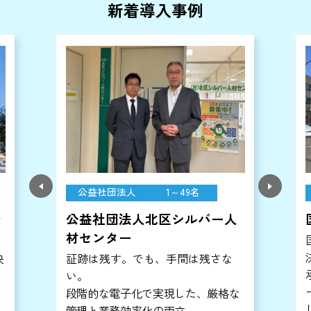
新着導入事例
教育
300～499名
国立大学法人室蘭工業大学
国立大学のDXを加速させる「電子
決裁」の力。
承認状況の可視化、意思決定のスピ
ードアップ、省スペース化による新
な
しい働き方の実現