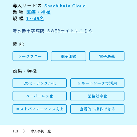
導入サービス
Shachihata Cloud
業 種
医療・福祉
規 模
1～49名
清水赤十字病院 のWEBサイトはこちら
機 能
ワークフロー
電子印鑑
電子決裁
効果・特徴
DX化・デジタル化
リモートワークで活用
ペーパーレス化
業務効率化
コストパフォーマンス向上
直観的に操作できる
TOP
〉
導入事例一覧