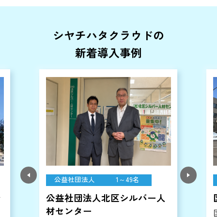
シヤチハタクラウドの
新着導入事例
教育
300～499名
国立大学法人室蘭工業大学
国立大学のDXを加速させる「電子