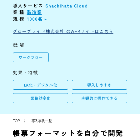
導入サービス
Shachihata Cloud
業 種
製造業
規 模
1000名～
グローブライド株式会社 のWEBサイトはこちら
機 能
ワークフロー
効果・特徴
DX化・デジタル化
導入しやすさ
業務効率化
直観的に操作できる
TOP
〉
導入事例一覧
帳票フォーマットを自分で開発