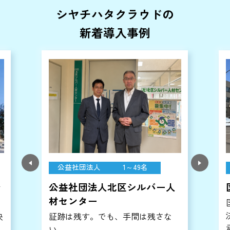
シヤチハタクラウドの
新着導入事例
教育
300～499名
国立大学法人室蘭工業大学
国立大学のDXを加速させる「電子
決裁」の力。
承認状況の可視化、意思決定のスピ