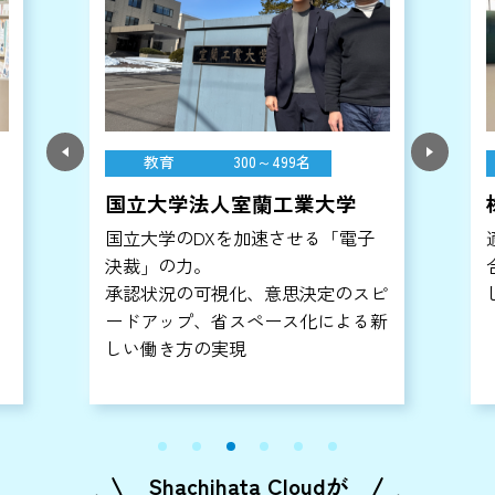
教育
300～499名
国立大学法人室蘭工業大学
国立大学のDXを加速させる「電子
決裁」の力。
承認状況の可視化、意思決定のスピ
ードアップ、省スペース化による新
な
しい働き方の実現
Shachihata Cloudが