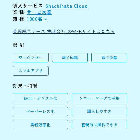
導入サービス
Shachihata Cloud
業 種
サービス業
規 模
1000名～
芙蓉総合リース 株式会社 のWEBサイトはこちら
機 能
ワークフロー
電子印鑑
電子決裁
スマホアプリ
効果・特徴
DX化・デジタル化
リモートワークで活用
ペーパーレス化
導入しやすさ
業務効率化
直観的に操作できる