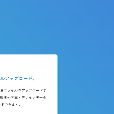
Box内に保存したファイルには、ユーザーごと
に7種類のアクセス権限を設定できます。閲覧や
デ
ダウンロードの履歴がログとして記録されるな
子に
ど、高水準のセキュリティをお約束します。
可