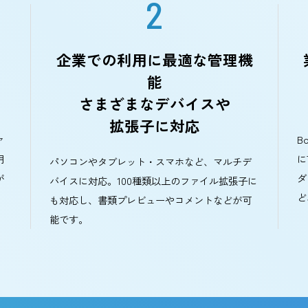
3
選ばれる
つの
2
企業での利用に最適な管理
、
能
きる
さまざまなデバイスや