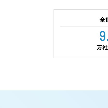
高水準のセキュリティとユ
社外を問わず、いつでもど
とができます。
Boxは、今までにない新し
スピードを加速し、競争力