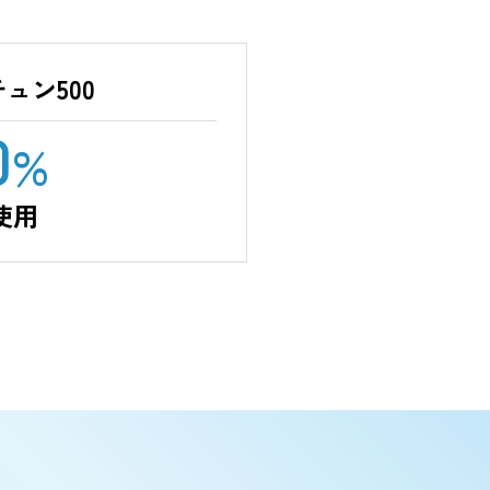
フォーチュン500
70
%
が使用