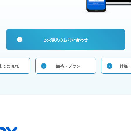
せず好きなだけ保
チームで作業するための機能
Bまでの大容量フ
が充実。社外のユーザともリ
括アップロード可
ンクだけで手軽にファイル共
有。
Box導入のお問い合わせ
ご利用までの流れ
価格・プラン