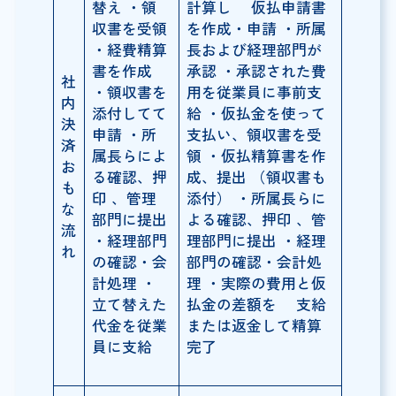
替え ・領
計算し 仮払申請書
収書を受領
を作成・申請 ・所属
・経費精算
長および経理部門が
書を作成
承認 ・承認された費
社
・領収書を
用を従業員に事前支
内
添付してて
給 ・仮払金を使って
決
申請 ・所
支払い、領収書を受
済
属長らによ
領 ・仮払精算書を作
お
る確認、押
成、提出 （領収書も
も
印 、管理
添付） ・所属長らに
な
部門に提出
よる確認、押印 、管
流
・経理部門
理部門に提出 ・経理
れ
の確認・会
部門の確認・会計処
計処理 ・
理 ・実際の費用と仮
立て替えた
払金の差額を 支給
代金を従業
または返金して精算
員に支給
完了