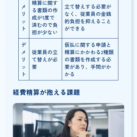
精算に関す
メ
立て替えする必要が
る書類の作
リ
なく、従業員の金銭
成が1度で
ッ
的負担を抑えること
済むので負
ト
ができる
担が少ない
デ
仮払に関する申請と
メ
従業員の立
精算にかかわる2種類
リ
て替えが必
の書類を作成する必
ッ
要
要があり、手間がか
ト
かる
経費精算が抱える課題