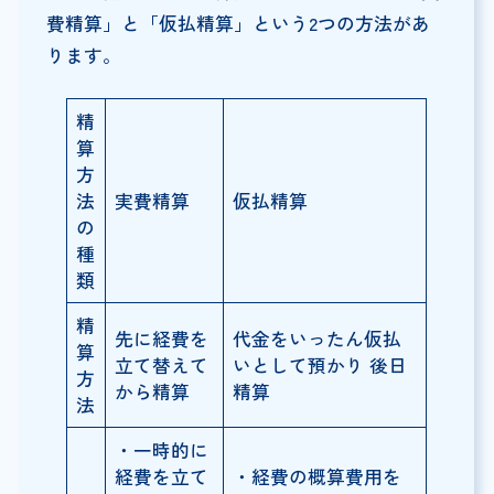
費精算」と「仮払精算」という2つの方法があ
ります。
精
算
方
法
実費精算
仮払精算
の
種
類
精
先に経費を
代金をいったん仮払
算
立て替えて
いとして預かり 後日
方
から精算
精算
法
・一時的に
経費を立て
・経費の概算費用を