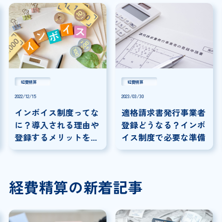
経費精算
経費精算
2022/12/15
2023/03/30
インボイス制度ってな
適格請求書発行事業者
に？導入される理由や
登録どうなる？インボ
登録するメリットを徹
イス制度で必要な準備
底解説
経費精算の新着記事