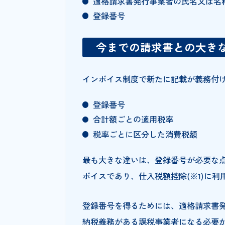
取引相手の氏名又は名称
取引年月日
取引内容
（取引内容が軽減税率の対象で
税率ごとに区分して合計した
（税抜きまたは税込みを任意で
合計額ごとの適用税率
（軽減税率の対象がなければ、「
税率ごとに区分した消費税額
（1つのインボイスにつき、税率
は認められていません。端数処
可能です。）
適格請求書発行事業者の氏名
登録番号