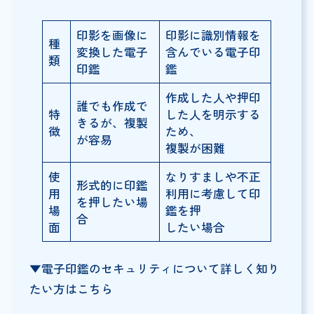
印影を画像に
印影に識別情報を
種
変換した電子
含んでいる電子印
類
印鑑
鑑
作成した人や押印
誰でも作成で
特
した人を明示する
きるが、複製
徴
ため、
が容易
複製が困難
使
なりすましや不正
形式的に印鑑
用
利用に考慮して印
を押したい場
場
鑑を押
合
面
したい場合
▼電子印鑑のセキュリティについて詳しく知り
たい方はこちら