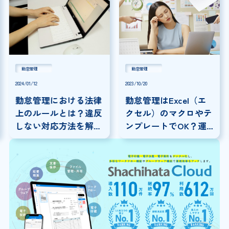
勤怠管理
勤怠管理
2024/01/12
2023/10/20
勤怠管理における法律
勤怠管理はExcel（エ
上のルールとは？違反
クセル）のマクロやテ
しない対応方法を解
ンプレートでOK？運
説！
用上の問題点と別の方
法もご紹介！