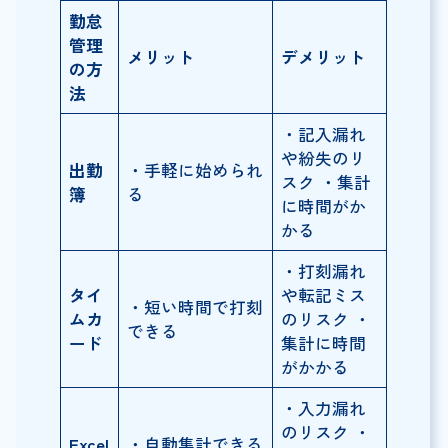
勤怠
管理
メリット
デメリット
の方
法
・記入漏れ
や紛失のリ
出勤
・手軽に始められ
スク ・集計
簿
る
に時間がか
かる
・打刻漏れ
タイ
や転記ミス
・短い時間で打刻
ムカ
のリスク ・
できる
ード
集計に時間
がかかる
・入力漏れ
のリスク ・
Excel
・自動集計できる