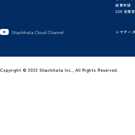
製
グ
ワ
電
電
ビ
経
SD
シ
Shachihata Cloud Channel