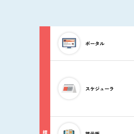
ToDo
タスク共有やプロジェク
理ができます。
ポータル