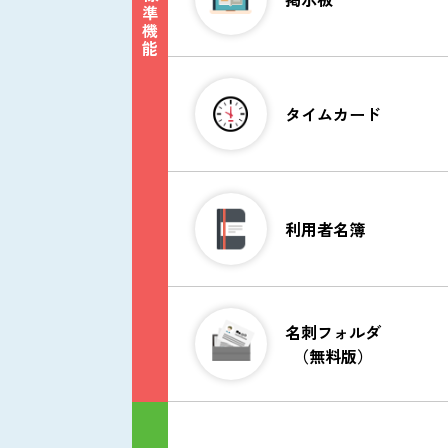
スケジューラ
標
掲示板
準
機
能
タイムカード