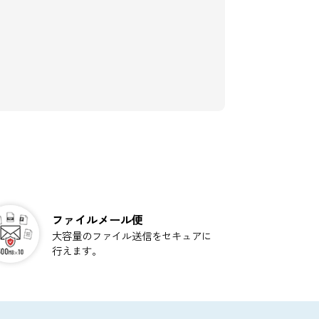
ができます。
す。
利用者名簿
社内への情報の
社員名簿、内線表とし
できます。
て活用できます。
ォルダ
版）
hata Cloudで名
管が可能です。