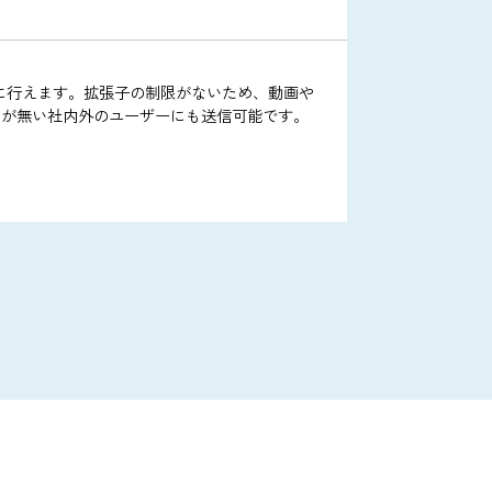
ーラにも自動反映されます。さらに、ガントチャートでプロ
をスムーズにします。
ールです。あらゆる業務をトピックごとに整理してメンバー
ル送信をセキュアに行えます。拡張子の制限がないため、動画や