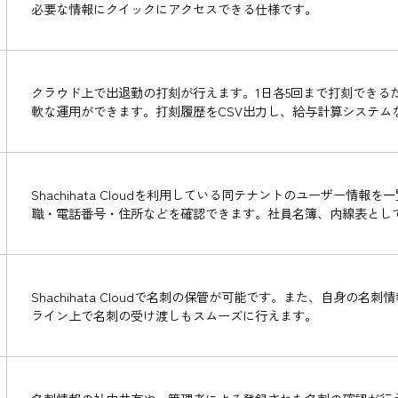
スケジュール管理や予定の共有、会議室などの施設
ーの代理承認の設定ができます。
iPhoneカレンダー(iOSカレンダー)と連携する
カレンダー連携：税込110円 / 月 / 1ユーザー
ご購入は契約サイトから
手軽に社内への情報の共有ができ、返信機能でレス
必要な情報にクイックにアクセスできる仕様です。
クラウド上で出退勤の打刻が行えます。1日各5回
軟な運用ができます。打刻履歴をCSV出力し、給