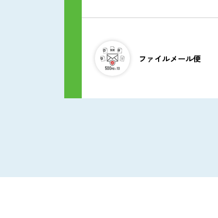
ToDo
オ
プ
シ
ョ
ン
ビジネスチャッ