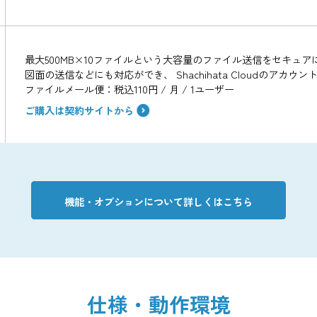
タスクの実行状況を表で整理でき、締切はスケジュ
ジェクト全体の動きを視覚的に確認でき、進捗管理
ToDo：税込110円 / 月 / 1ユーザー
ご購入は契約サイトから
メールに代わる社内コミュニケーションチャットツ
とスピーディに情報共有できます。
ト
ビジネスチャット：税込110円 / 月 / 1ユーザー
ご購入は契約サイトから
最大500MB×10ファイルという大容量のファイ