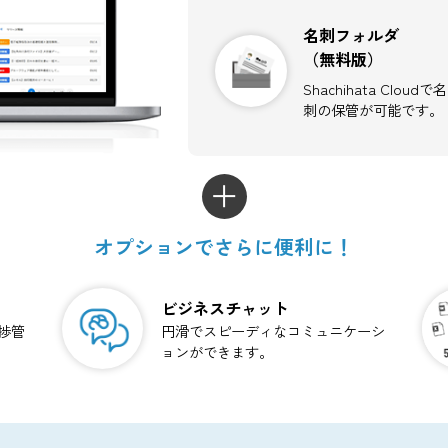
設予約
掲示板
手軽に
共有が
名刺フ
（無料
Shachi
刺の保
オプションでさらに便利に！