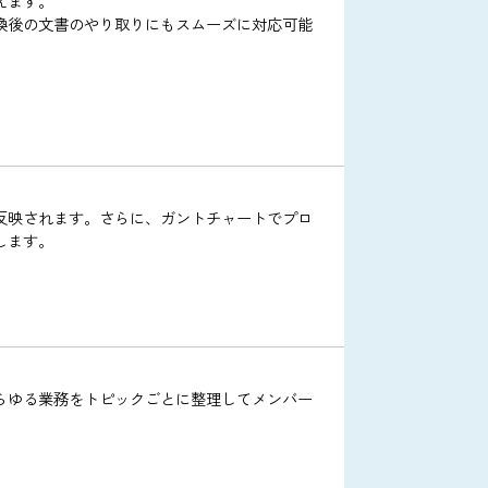
ントのユーザー情報を一覧で確認でき、メールアドレス・部署・役
、内線表としても活用できます。
す。また、自身の名刺情報をQRコードで相手に渡すこともでき、オン
刺の確認が行えます。
でき、名刺交換後の文書のやり取りにもスムーズに対応可能