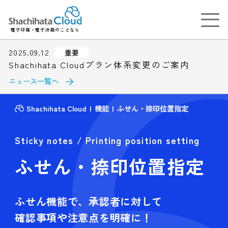
電子印鑑・電子決裁のことなら
2025.09.12
重要
Shachihata Cloudプラン体系変更のご案内
ニュース一覧へ
Shachihata Cloud
機能
ふせん・捺印位置指定
Sticky notes / Printing position setting
ふせん・捺印位置指定
ふせん機能で、承認者に対して
確認事項や注意点を明確に！