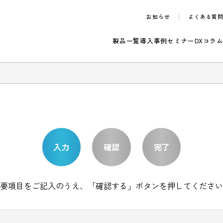
お知らせ
製品一覧
導入事例
セ
のご案内
入力
確認
完了
必要項目をご記入のうえ、
「確認する」ボタンを押