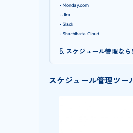
お勧めのスケジュ
Googleカレンダー
Trello
Microsoft Outlook
TimeCrowd
Asana
Notion
Monday.com
Jira
Slack
Shachihata Cloud