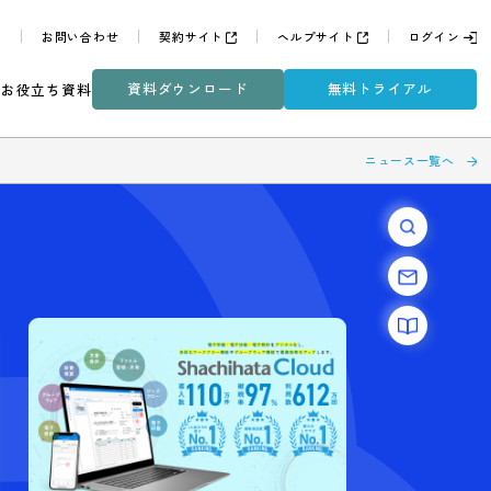
よくある質問
お問い合わせ
契約サイト
ヘルプサイ
資料ダウンロード
無
ミナー
DXコラム
お役立ち資料
介
ツー