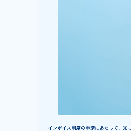
Shachihata 
インボイス制度の