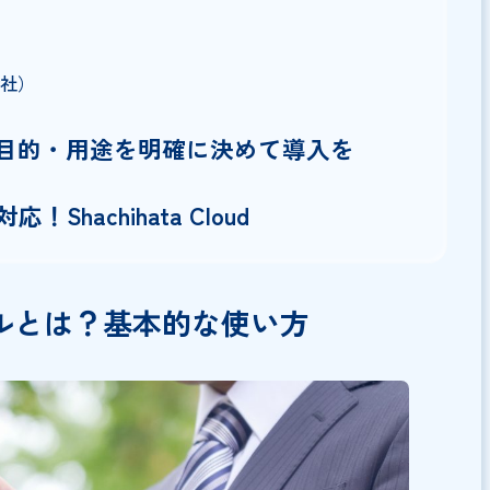
もれる
ットツール
タ株式会社）
切！目的・用途を明確に決めて導入を
応！Shachihata Cloud