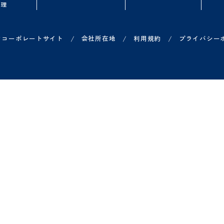
品一覧
お役立ち情報
導入を検討中の
ループウェア
無料オンラインセミナー
よくある質問
ークフロー
資料ダウンロード
概算シミュレータ
子契約
Shachihata DXコラム
無料トライアル
子印鑑セット
導入事例一覧
オンライン相談
ジネスチャット
費申請
X 営業管理
/
/
/
ヤチハタコーポレートサイト
会社所在地
利用規約