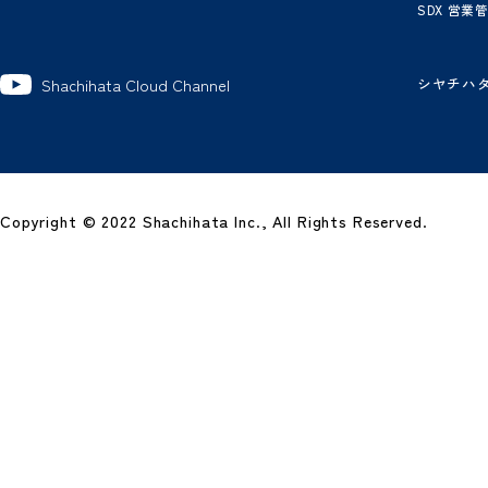
製
グ
ワ
電
電
ビ
経
SD
シ
Shachihata Cloud Channel
Copyright © 2022 Shachihata Inc., All Rights Reserved.