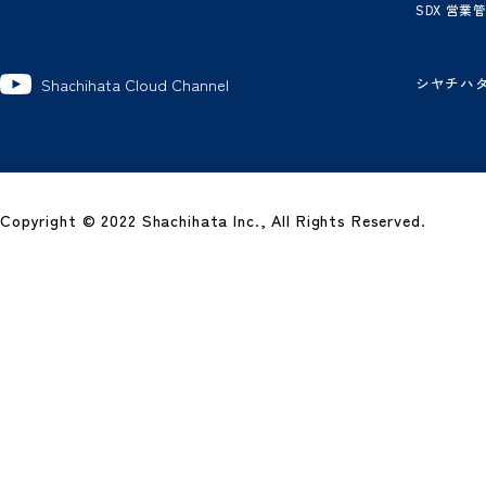
製
グ
ワ
電
電
ビ
経
SD
シ
Shachihata Cloud Channel
Copyright © 2022 Shachihata Inc., All Rights Reserved.