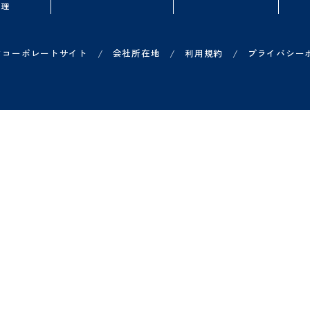
品一覧
お役立ち情報
導入を検討中の
ループウェア
無料オンラインセミナー
よくある質問
ークフロー
資料ダウンロード
概算シミュレータ
子契約
Shachihata DXコラム
無料トライアル
子印鑑セット
導入事例一覧
オンライン相談
ジネスチャット
費申請
X 営業管理
/
/
/
ヤチハタコーポレートサイト
会社所在地
利用規約