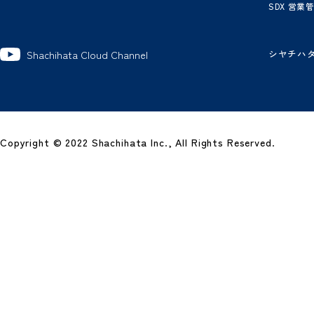
製
グ
ワ
電
電
ビ
経
SD
シ
Shachihata Cloud Channel
Copyright © 2022 Shachihata Inc., All Rights Reserved.