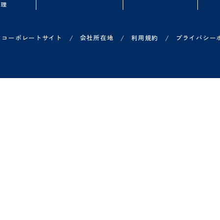
品一覧
お役立ち情報
導入を検討中の
ループウェア
無料オンラインセミナー
よくある質問
ークフロー
資料ダウンロード
概算シミュレータ
子契約
Shachihata DXコラム
無料トライアル
子印鑑セット
導入事例一覧
オンライン相談
ジネスチャット
費申請
X 営業管理
/
/
/
ヤチハタコーポレートサイト
会社所在地
利用規約