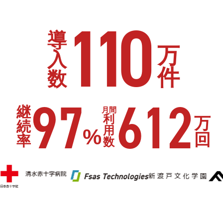
110
導
万
入
件
数
97
612
継
月間
利
万
続
用
%
回
率
数