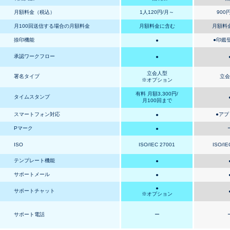
月額料金（税込）
1人120円/月～
900
月100回送信する場合の月額料金
月額料金に含む
月額料
捺印機能
●
印鑑
●
承認ワークフロー
●
立会人型
署名タイプ
立会
※オプション
有料 月額3,300円/
タイムスタンプ
月100回まで
スマートフォン対応
●
アプ
●
Pマーク
●
ISO
ISO/IEC 27001
ISO/IE
テンプレート機能
●
サポートメール
●
●
サポートチャット
※オプション
サポート電話
ー