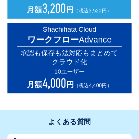
3
,200
月額
円
（税込3,520円）
Shachihata Cloud
ワークフロー
Advance
承認も保存も法対応もまとめて
クラウド化
10ユーザー
4
,000
月額
円
（税込4,400円）
よくある質問