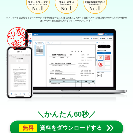
※アンケート提供元:ゼネラルリサーチ（電子印鑑サービス10社を対象にしたサイト比較イメージ調査/期間2021年3月2日〜3日/対
象:20代〜50代の全国の男女ビジネスパーソン1,014名）
＼かんたん60秒／
無料
資料をダウンロードする