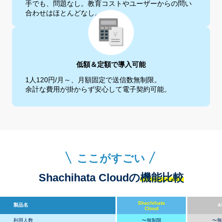
手でも、問題なし。
教育コストやユーザーからの問い
合わせはほ
とんどなし。
低額＆定額で導入可能
1人120円/月～、月額固定で送信数無制限。
余計な費用が掛からず安心して電子契約可
能。
ここがすごい
Shachihata Cloudの
機能比較
Shachihata
製品名
A
Cloud
利用人数
〜無制限
〜無