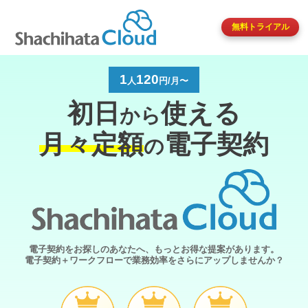
無料トライアル
1
120
人
円/月〜
初日
使える
から
月々定額
電子契約
の
電子契約をお探しのあなたへ、もっとお得な提案があります。
電子契約＋ワークフローで業務効率をさらにアップしませんか？