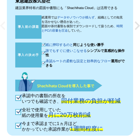
東急建設株式会社
建設業界特有の図面や書類にも「Shachihata Cloud」は活用できる
紙運用では
データやノウハウが残らず
、組織としての知見
を活かせない懸念があった。
図面や添付書類を個別でダウンロードして扱うため、
時間
導入前の課題
とPCの容量を圧迫
していた。
紙に押印するのと
同じような使い勝手
誰でもすぐに使いこなせる
シンプルで直感的な操作
導入の決め手
性
承認ルートの柔軟な設定と効率的なフロー
運用がで
きる
承認中の書類の所在を
回付業務の負担が軽減
いつでも確認でき、
全社で使用していた
月に20万枚削減
紙の使用量を
今まで承認までに1ヵ月ほど
1週間程度に
かかっていた承認作業が