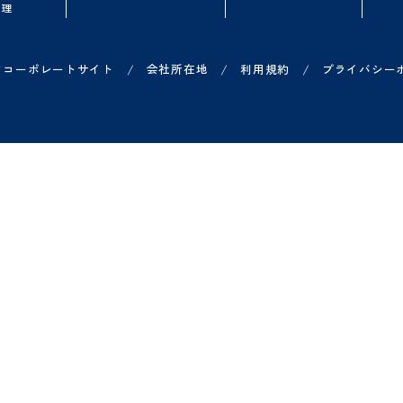
品一覧
お役立ち情報
導入を検討中の
ループウェア
無料オンラインセミナー
よくある質問
ークフロー
資料ダウンロード
概算シミュレータ
子契約
Shachihata DXコラム
無料トライアル
子印鑑セット
導入事例一覧
オンライン相談
ジネスチャット
費申請
X 営業管理
/
/
/
ヤチハタコーポレートサイト
会社所在地
利用規約