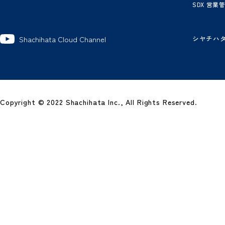
製
グ
ワ
電
電
ビ
経
SD
シ
Shachihata Cloud Channel
Copyright © 2022 Shachihata Inc., All Rights Reserved.