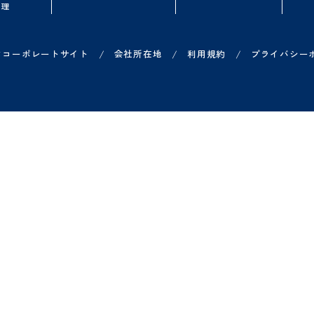
品一覧
お役立ち情報
導入を検討中の
ループウェア
無料オンラインセミナー
よくある質問
ークフロー
資料ダウンロード
概算シミュレータ
子契約
Shachihata DXコラム
無料トライアル
子印鑑セット
導入事例一覧
オンライン相談
ジネスチャット
費申請
X 営業管理
/
/
/
ヤチハタコーポレートサイト
会社所在地
利用規約