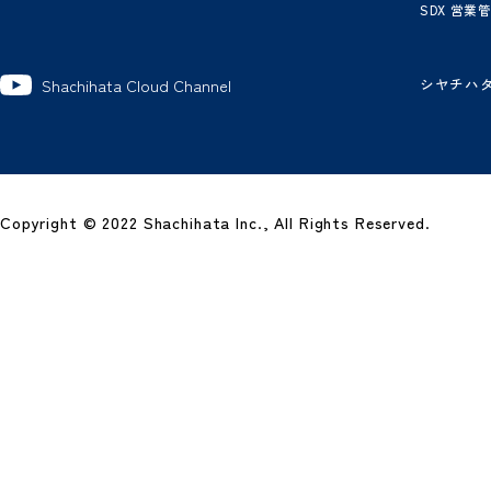
製
グ
ワ
電
電
ビ
経
SD
シ
Shachihata Cloud Channel
Copyright © 2022 Shachihata Inc., All Rights Reserved.