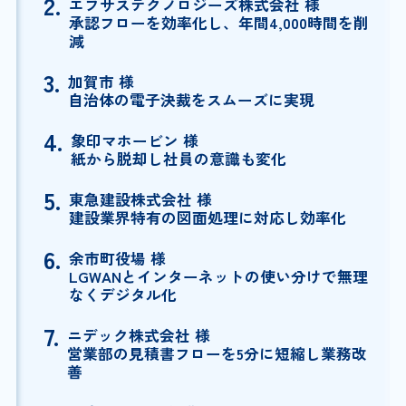
2.
エフサステクノロジーズ株式会社 様
承認フローを効率化し、年間4,000時間を削
減
3.
加賀市 様
自治体の電子決裁をスムーズに実現
4.
象印マホービン 様
紙から脱却し社員の意識も変化
5.
東急建設株式会社 様
建設業界特有の図面処理に対応し効率化
6.
余市町役場 様
LGWANとインターネットの使い分けで無理
なくデジタル化
7.
ニデック株式会社 様
営業部の見積書フローを5分に短縮し業務改
善